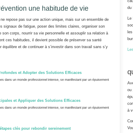
cau
prévention une habitude de vie
du 
Le 
l ne repose pas sur une action unique, mais sur un ensemble de
soc
es signaux de fatigue, poser des limites claires, organiser son
les
e son corps, nourrir sa vie personnelle et assouplir sa relation à
bur
nt ces habitudes, il devient possible de préserver sa santé
 équilibre et de continuer à s’investir dans son travail sans s’y
Le
q
rofondes et Adopter des Solutions Efficaces
nes dans un monde professionnel intense, se manifestant par un épuisement
Ave
ou 
épu
ncipales et Appliquer des Solutions Efficaces
com
nes dans un monde professionnel intense, se manifestant par un épuisement
à v
Con
Vo
étapes clés pour rebondir sereinement