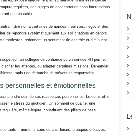
s claires, expose directement au surmenage. Il est essentiel de
oupure réguliers, des plages de concentration sans interruptions
autant que possible.
N
central : dire non à certaines demandes irréalistes, négocier des
 éviter de répondre systématiquement aux sollicitations en dehors
me modestes, redonnent un sentiment de contrôle et diminuent
n supérieur, un collègue de confiance ou un service RH permet
, clarifier les attentes, ou adapter certaines missions. Demander
iblesse, mais une démarche de prévention responsable.
s personnelles et émotionnelles
ussi prendre soin de ses ressources personnelles. Le corps et le
isser le stress du quotidien. Un sommeil de qualité, une
ue régulière, même légère, constituent des piliers de base
L
portants : moments sans écrans, loisirs, pratiques créatives,