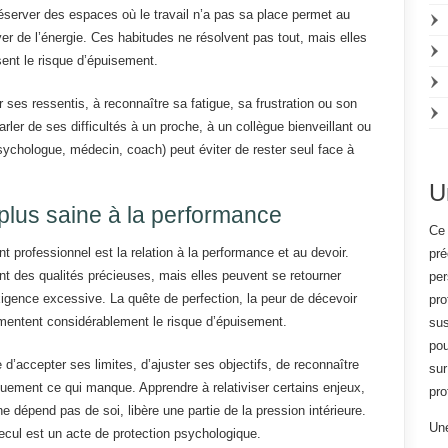
réserver des espaces où le travail n’a pas sa place permet au
ver de l’énergie. Ces habitudes ne résolvent pas tout, mais elles
sent le risque d’épuisement.
 ses ressentis, à reconnaître sa fatigue, sa frustration ou son
er de ses difficultés à un proche, à un collègue bienveillant ou
ychologue, médecin, coach) peut éviter de rester seul face à
U
plus saine à la performance
Ce 
 professionnel est la relation à la performance et au devoir.
pré
 sont des qualités précieuses, mais elles peuvent se retourner
per
xigence excessive. La quête de perfection, la peur de décevoir
pro
gmentent considérablement le risque d’épuisement.
sus
pou
 d’accepter ses limites, d’ajuster ses objectifs, de reconnaître
sur
quement ce qui manque. Apprendre à relativiser certains enjeux,
pro
e dépend pas de soi, libère une partie de la pression intérieure.
Une
 recul est un acte de protection psychologique.