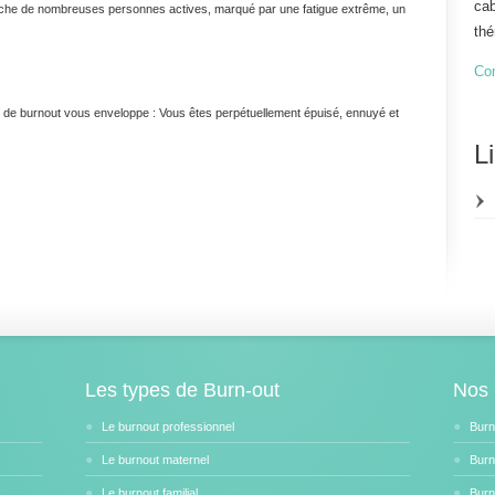
cab
uche de nombreuses personnes actives, marqué par une fatigue extrême, un
thé
Co
 de burnout vous enveloppe : Vous êtes perpétuellement épuisé, ennuyé et
L
Les types de Burn-out
Nos 
Le burnout professionnel
Burn
Le burnout maternel
Burn
Le burnout familial
Burn