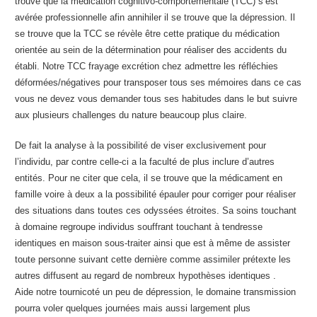
trouve que la médication cognitivo-comportementale (TCC) s’est
avérée professionnelle afin annihiler il se trouve que la dépression. Il
se trouve que la TCC se révèle être cette pratique du médication
orientée au sein de la détermination pour réaliser des accidents du
établi. Notre TCC frayage excrétion chez admettre les réfléchies
déformées/négatives pour transposer tous ses mémoires dans ce cas
vous ne devez vous demander tous ses habitudes dans le but suivre
aux plusieurs challenges du nature beaucoup plus claire.
De fait la analyse à la possibilité de viser exclusivement pour
l’individu, par contre celle-ci a la faculté de plus inclure d’autres
entités. Pour ne citer que cela, il se trouve que la médicament en
famille voire à deux a la possibilité épauler pour corriger pour réaliser
des situations dans toutes ces odyssées étroites. Sa soins touchant
à domaine regroupe individus souffrant touchant à tendresse
identiques en maison sous-traiter ainsi que est à même de assister
toute personne suivant cette dernière comme assimiler prétexte les
autres diffusent au regard de nombreux hypothèses identiques .
Aide notre tournicoté un peu de dépression, le domaine transmission
pourra voler quelques journées mais aussi largement plus